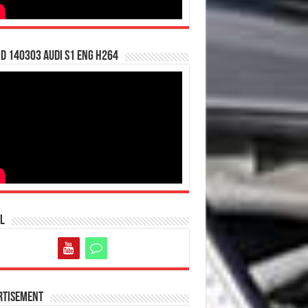
d 140303 Audi S1 ENG H264
l
rtisement