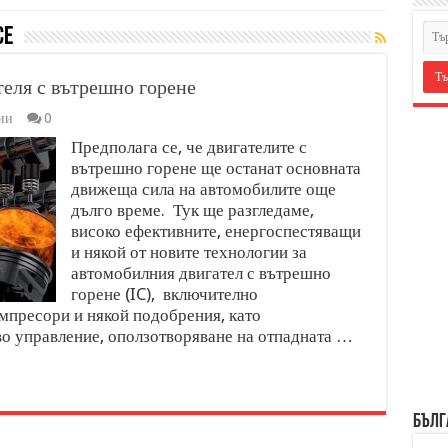
CE
теля с вътрешно горене
ии
0
Предполага се, че двигателите с
вътрешно горене ще останат основната
движеща сила на автомобилите още
дълго време. Тук ще разгледаме,
високо ефективните, енергоспестяващи
и някой от новите технологии за
автомобилния двигател с вътрешно
горене (IC), включително
мпресори и някой подобрения, като
 управление, оползотворяване на отпадната …
БЪЛГ