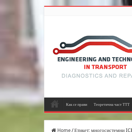
Как се прави
Теоретична част ТТТ
Home
/
Етикет:
многосистемни IC