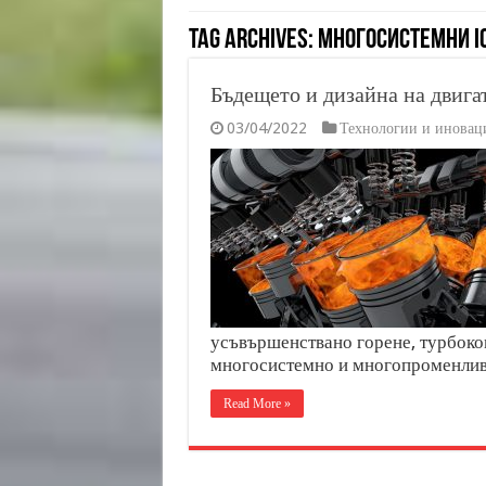
Tag Archives:
многосистемни I
Бъдещето и дизайна на двига
03/04/2022
Технологии и иновац
усъвършенствано горене, турбоко
многосистемно и многопроменливо
Read More »