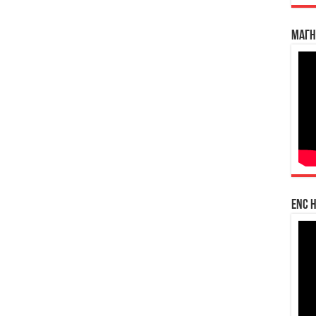
Магн
enc h