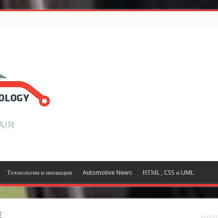
Технологии и иновации
Automotive News
НТМL , CSS и UML
E