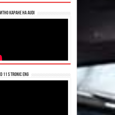
итно каране на Audi
d 11 S tronic ENG