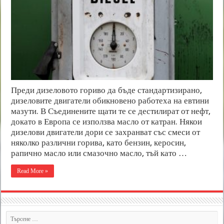
Преди дизеловото гориво да бъде стандартизирано,
дизеловите двигатели обикновено работеха на евтини
мазути. В Съединените щати те се дестилират от нефт,
докато в Европа се използва масло от катран. Някои
дизелови двигатели дори се захранват със смеси от
няколко различни горива, като бензин, керосин,
рапично масло или смазочно масло, тъй като …
Read More »