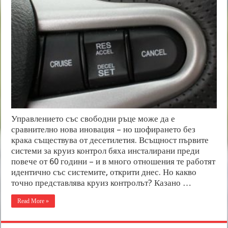
Управлението със свободни ръце може да е
сравнително нова иновация – но шофирането без
крака съществува от десетилетия. Всъщност първите
системи за круиз контрол бяха инсталирани преди
повече от 60 години – и в много отношения те работят
идентично със системите, открити днес. Но какво
точно представлява круиз контролът? Казано …
Read More »