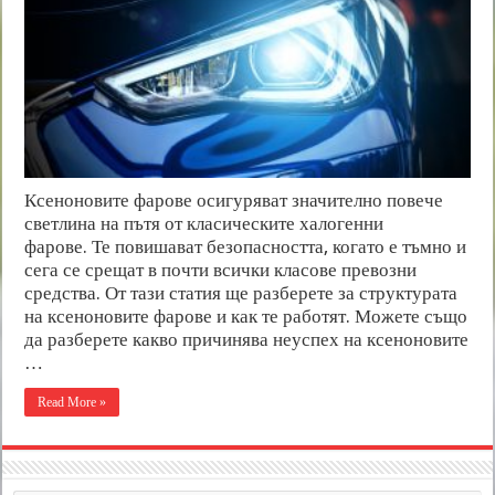
Ксеноновите фарове осигуряват значително повече
светлина на пътя от класическите халогенни
фарове. Те повишават безопасността, когато е тъмно и
сега се срещат в почти всички класове превозни
средства. От тази статия ще разберете за структурата
на ксеноновите фарове и как те работят. Можете също
да разберете какво причинява неуспех на ксеноновите
…
Read More »