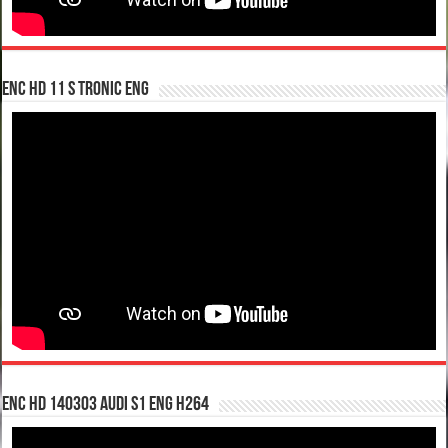
enc hd 11 S tronic ENG
enc hd 140303 Audi S1 ENG H264