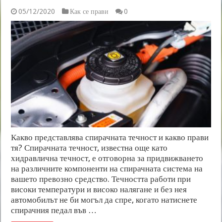
05/12/2020
Как се прави
0
Какво представлява спирачната течност и какво прави
тя? Спирачната течност, известна още като
хидравлична течност, е отговорна за придвижването
на различните компоненти на спирачната система на
вашето превозно средство. Течността работи при
високи температури и високо налягане и без нея
автомобилът не би могъл да спре, когато натиснете
спирачния педал във …