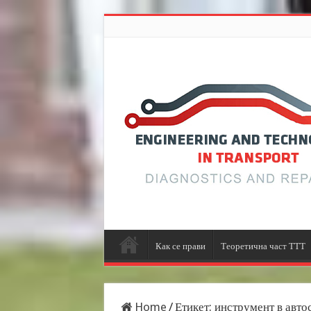
Как се прави
Теоретична част ТТТ
Home
/
Етикет:
инструмент в авто