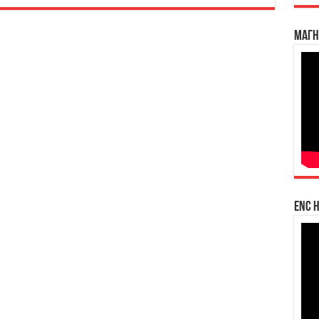
Магн
enc h