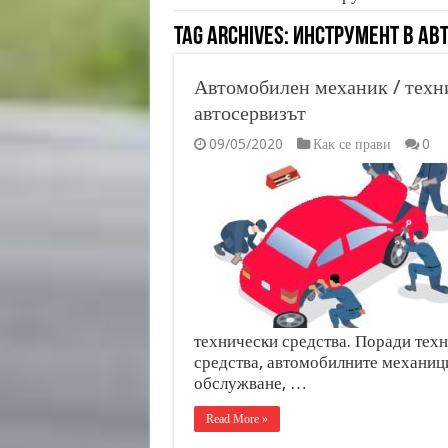
Tag Archives:
инструмент в ав
Автомобилен механик / техн
автосервизът
09/05/2020
Как се прави
0
технически средства. Поради тех
средства, автомобилните механици
обслужване, …
Read More »