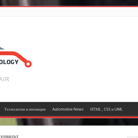
Технологии и иновации
Automotive News
НТМL , CSS и UML
сервизът