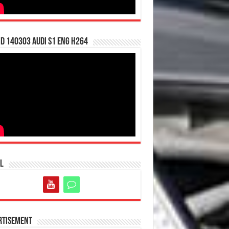
d 140303 Audi S1 ENG H264
l
rtisement