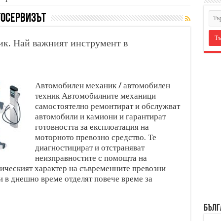
тосервизът
ик. Най важният инструмент в
Автомобилен механик / автомобилен
техник Автомобилните механици
самостоятелно ремонтират и обслужват
автомобили и камиони и гарантират
готовността за експлоатация на
моторното превозно средство. Те
диагностицират и отстраняват
неизправностите с помощта на
ническият характер на съвременните превозни
 в днешно време отделят повече време за
БЪЛГ