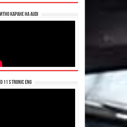
итно каране на Audi
d 11 S tronic ENG