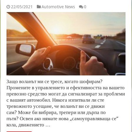
22/05/2021
Automotive News
0
Защо воланът ми се тресе, когато шофирам?
Промените в управлението и ефективността на вашето
превозно средство могат да сигнализират за проблеми
с вашият автомобил. Някога изпитвали ли сте
тревожното усещане, че воланът ви се движи
сам? Може би вибрира, трепери или дърпа по
пътя? Освен ако нямате нова „самоуправляваща се“
кола, движението …