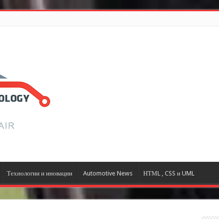
Технологии и иновации
Automotive News
НТМL , CSS и UML