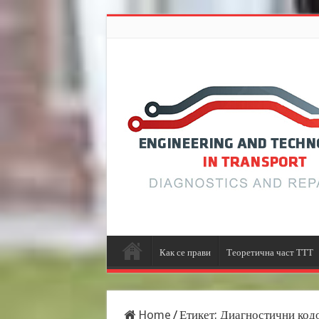
Как се прави
Теоретична част ТТТ
Home
/
Етикет:
Диагностични кодо