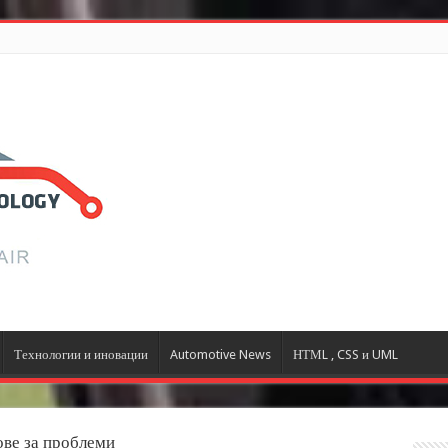
Технологии и иновации
Automotive News
НТМL , CSS и UML
ве за проблеми