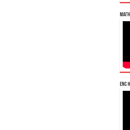
Магн
enc h