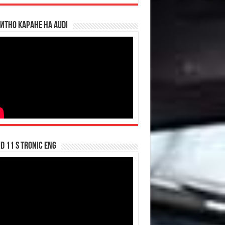
итно каране на Audi
d 11 S tronic ENG