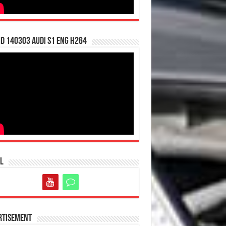
d 140303 Audi S1 ENG H264
l
rtisement